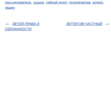
расследователь
,
сыщик
,
тайный агент
,
теледетектив
,
штемп
,
экшен
ДЕТЕЙ ПРАВА И
ДЕТЕКТИВ ЧАСТНЫЙ
ОБЯЗАННОСТИ