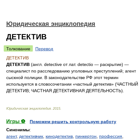
Юридическая энциклопедия
ДЕТЕКТИВ
Толкование
Перевод
ДЕТЕКТИВ
ДЕТЕКТИВ
(англ. detective от лат. detectio — раскрытие) —
специалист по расследованию уголовных преступлений; агент
сыскной полиции. В законодательстве РФ этот термин
используется в словосочетании «частный детектив» (ЧАСТНЫЙ
ДЕТЕКТИВ; ЧАСТНАЯ ДЕТЕКТИВНАЯ ДЕЯТЕЛЬНОСТЬ).
Юридическая энциклопедия
.
2015
.
Игры ⚽
Поможем решить контрольную работу
Синонимы
:
агент
,
детективчик
,
кинодетектив
,
пинкертон
,
профессия
,