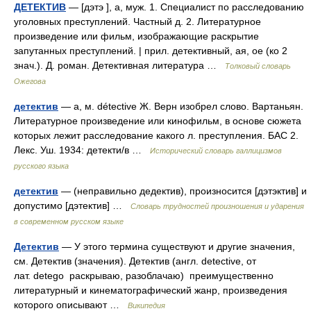
ДЕТЕКТИВ
— [дэтэ ], а, муж. 1. Специалист по расследованию
уголовных преступлений. Частный д. 2. Литературное
произведение или фильм, изображающие раскрытие
запутанных преступлений. | прил. детективный, ая, ое (ко 2
знач.). Д. роман. Детективная литература …
Толковый словарь
Ожегова
детектив
— а, м. détective Ж. Верн изобрел слово. Вартаньян.
Литературное произведение или кинофильм, в основе сюжета
которых лежит расследование какого л. преступления. БАС 2.
Лекс. Уш. 1934: детекти/в …
Исторический словарь галлицизмов
русского языка
детектив
— (неправильно дедектив), произносится [дэтэктив] и
допустимо [дэтектив] …
Словарь трудностей произношения и ударения
в современном русском языке
Детектив
— У этого термина существуют и другие значения,
см. Детектив (значения). Детектив (англ. detective, от
лат. detego раскрываю, разоблачаю) преимущественно
литературный и кинематографический жанр, произведения
которого описывают …
Википедия