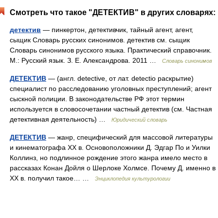
Смотреть что такое "ДЕТЕКТИВ" в других словарях:
детектив
— пинкертон, детективчик, тайный агент, агент,
сыщик Словарь русских синонимов. детектив см. сыщик
Словарь синонимов русского языка. Практический справочник.
М.: Русский язык. З. Е. Александрова. 2011 …
Словарь синонимов
ДЕТЕКТИВ
— (англ. detective, от лат. detectio раскрытие)
специалист по расследованию уголовных преступлений; агент
сыскной полиции. В законодательстве РФ этот термин
используется в словосочетании частный детектив (см. Частная
детективная деятельность) …
Юридический словарь
ДЕТЕКТИВ
— жанр, специфический для массовой литературы
и кинематографа ХХ в. Основоположники Д. Эдгар По и Уилки
Коллинз, но подлинное рождение этого жанра имело место в
рассказах Конан Дойля о Шерлоке Холмсе. Почему Д. именно в
ХХ в. получил такое… …
Энциклопедия культурологии